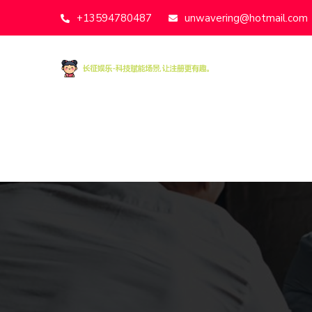
+13594780487
unwavering@hotmail.com