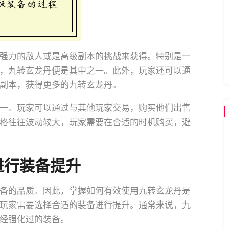
强力的敌人或是高级副本的挑战来获得。特别是一
，九转玄龙丹便是其中之一。此外，玩家还可以通
副本，获得更多的九转玄龙丹。
一。玩家可以通过与其他玩家交易，购买他们出售
格往往波动较大，玩家需要在合适的时机购买，避
进行装备提升
备的品质。因此，掌握如何有效使用九转玄龙丹是
玩家需要选择合适的装备进行提升。通常来说，九
经强化过的装备。