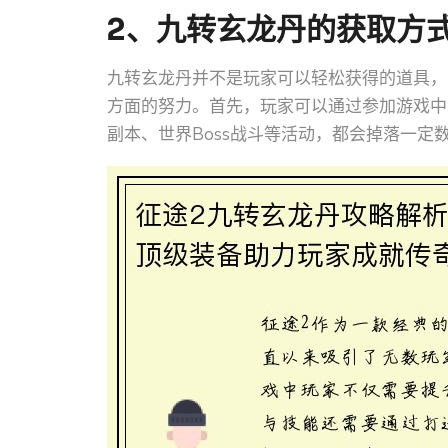
2、九转玄龙丹的获取方
九转玄龙丹并不是玩家可以轻松获得的道具，
方面的努力。首先，玩家可以通过参加游戏中
副本、世界Boss战斗等活动，都会掉落一定