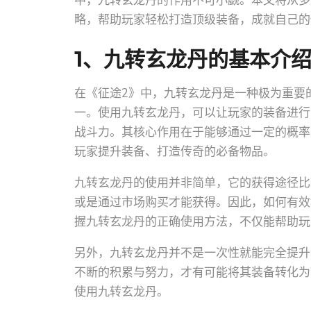
中，九转玄龙丹的作用不可小觑。本文将从多
略，帮助玩家轻松打造顶级装备，成就自己的
1、九转玄龙丹的基本介
在《征途2》中，九转玄龙丹是一种极为重要
一。使用九转玄龙丹，可以让玩家的装备进行
战斗力。其核心作用在于能够通过一定的概率
玩家提升装备、打造传奇的必备物品。
九转玄龙丹的使用并非简单，它的获得途径比
或是通过市场购买才能获得。因此，如何有效
握九转玄龙丹的正确使用方法，不仅能帮助玩
另外，九转玄龙丹并不是一次性就能完全提升
不断的积累与努力，才有可能将其装备转化为
使用九转玄龙丹。