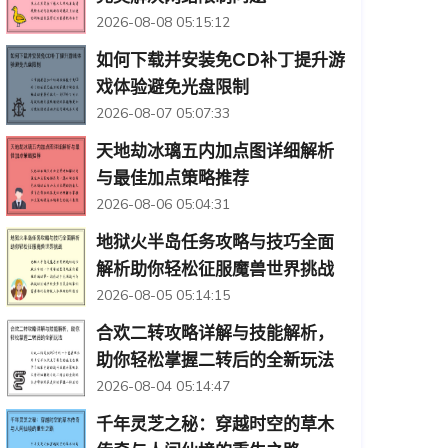
2026-08-08 05:15:12
如何下载并安装免CD补丁提升游
戏体验避免光盘限制
2026-08-07 05:07:33
天地劫冰璃五内加点图详细解析
与最佳加点策略推荐
2026-08-06 05:04:31
地狱火半岛任务攻略与技巧全面
解析助你轻松征服魔兽世界挑战
2026-08-05 05:14:15
合欢二转攻略详解与技能解析，
助你轻松掌握二转后的全新玩法
2026-08-04 05:14:47
千年灵芝之秘：穿越时空的草木