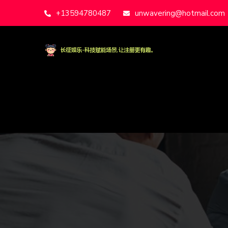
+13594780487
unwavering@hotmail.com