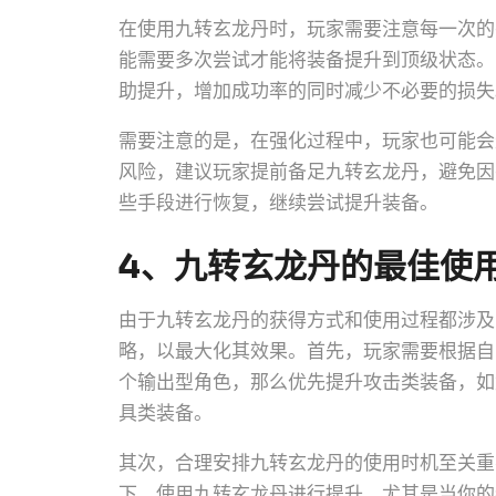
在使用九转玄龙丹时，玩家需要注意每一次的
能需要多次尝试才能将装备提升到顶级状态。
助提升，增加成功率的同时减少不必要的损失
需要注意的是，在强化过程中，玩家也可能会
风险，建议玩家提前备足九转玄龙丹，避免因
些手段进行恢复，继续尝试提升装备。
4、九转玄龙丹的最佳使
由于九转玄龙丹的获得方式和使用过程都涉及
略，以最大化其效果。首先，玩家需要根据自
个输出型角色，那么优先提升攻击类装备，如
具类装备。
其次，合理安排九转玄龙丹的使用时机至关重
下，使用九转玄龙丹进行提升。尤其是当你的