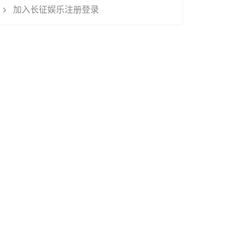
加入长征娱乐注册登录