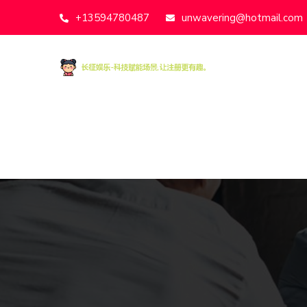
+13594780487
unwavering@hotmail.com