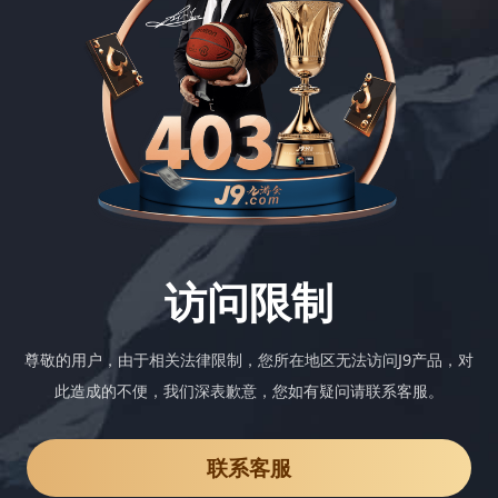
访问限制
尊敬的用户，由于相关法律限制，您所在地区无法访问J9产品，对
此造成的不便，我们深表歉意，您如有疑问请联系客服。
联系客服